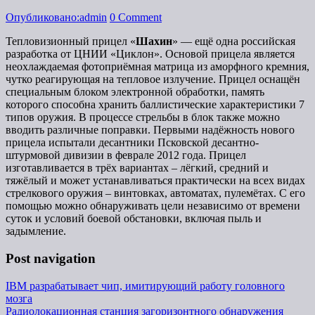
Опубликовано:admin
0 Comment
Тепловизионный прицел «
Шахин
» — ещё одна российская
разработка от ЦНИИ «Циклон». Основой прицела является
неохлаждаемая фотоприёмная матрица из аморфного кремния,
чутко реагирующая на тепловое излучение. Прицел оснащён
специальным блоком электронной обработки, память
которого способна хранить баллистические характеристики 7
типов оружия. В процессе стрельбы в блок также можно
вводить различные поправки. Первыми надёжность нового
прицела испытали десантники Псковской десантно-
штурмовой дивизии в феврале 2012 года. Прицел
изготавливается в трёх вариантах – лёгкий, средний и
тяжёлый и может устанавливаться практически на всех видах
стрелкового оружия – винтовках, автоматах, пулемётах. С его
помощью можно обнаруживать цели независимо от времени
суток и условий боевой обстановки, включая пыль и
задымление.
Post navigation
IBM разрабатывает чип, имитирующий работу головного
мозга
Радиолокационная станция загоризонтного обнаружения