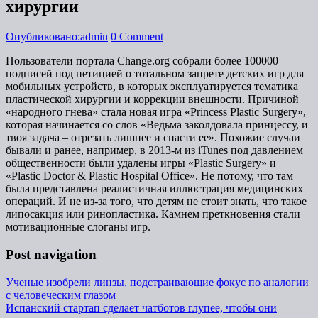
хирургии
Опубликовано:admin
0 Comment
Пользователи портала Change.org собрали более 100000
подписей под петицией о тотальном запрете детских игр для
мобильных устройств, в которых эксплуатируется тематика
пластической хирургии и коррекции внешности. Причиной
«народного гнева» стала новая игра «Princess Plastic Surgery»,
которая начинается со слов «Ведьма заколдовала принцессу, и
твоя задача – отрезать лишнее и спасти ее». Похожие случаи
бывали и ранее, например, в 2013-м из iTunes под давлением
общественности были удалены игры «Plastic Surgery» и
«Plastic Doctor & Plastic Hospital Office». Не потому, что там
была представлена реалистичная иллюстрация медицинских
операций. И не из-за того, что детям не стоит знать, что такое
липосакция или ринопластика. Камнем преткновения стали
мотивационные слоганы игр.
Post navigation
Ученые изобрели линзы, подстраивающие фокус по аналогии
с человеческим глазом
Испанский стартап сделает чатботов глупее, чтобы они