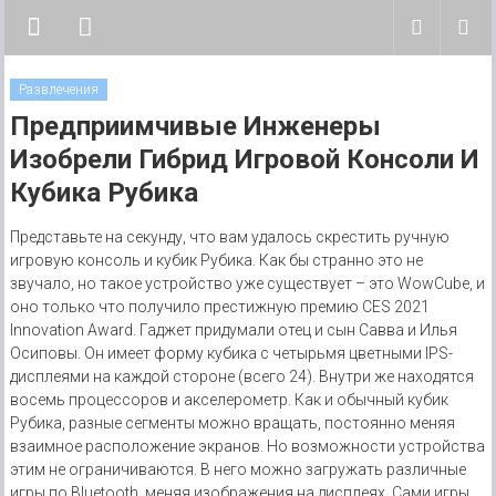
Skip to content
News Telstech
Новости технологий
Развлечения
Предприимчивые Инженеры
Изобрели Гибрид Игровой Консоли И
Кубика Рубика
Представьте на секунду, что вам удалось скрестить ручную
игровую консоль и кубик Рубика. Как бы странно это не
звучало, но такое устройство уже существует – это WowCube, и
оно только что получило престижную премию CES 2021
Innovation Award. Гаджет придумали отец и сын Савва и Илья
Осиповы. Он имеет форму кубика с четырьмя цветными IPS-
дисплеями на каждой стороне (всего 24). Внутри же находятся
восемь процессоров и акселерометр. Как и обычный кубик
Рубика, разные сегменты можно вращать, постоянно меняя
взаимное расположение экранов. Но возможности устройства
этим не ограничиваются. В него можно загружать различные
игры по Bluetooth, меняя изображения на дисплеях. Сами игры