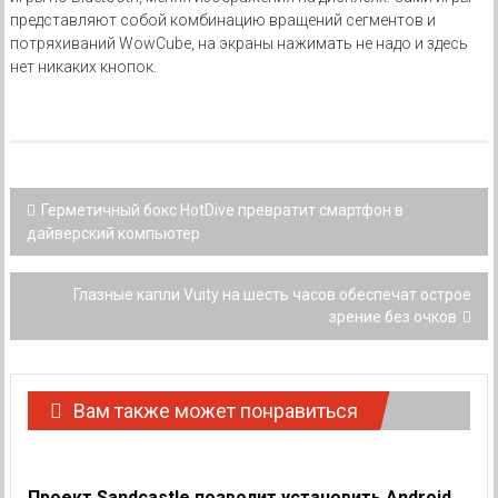
представляют собой комбинацию вращений сегментов и
потряхиваний WowCube, на экраны нажимать не надо и здесь
нет никаких кнопок.
Post navigation
Герметичный бокс HotDive превратит смартфон в
дайверский компьютер
Глазные капли Vuity на шесть часов обеспечат острое
зрение без очков
Вам также может понравиться
Проект Sandcastle позволит установить Android