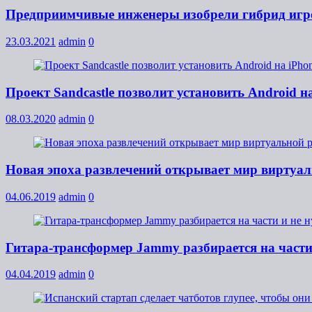
Предприимчивые инженеры изобрели гибрид игро
23.03.2021
admin
0
Проект Sandcastle позволит установить Android н
08.03.2020
admin
0
Новая эпоха развлечений открывает мир виртуал
04.06.2019
admin
0
Гитара-трансформер Jammy разбирается на части 
04.04.2019
admin
0